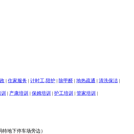
政
|
住家服务
|
计时工,陪护
|
除甲醛
|
地热疏通
|
清洗保洁
|
培训
|
产康培训
|
保姆培训
|
护工培训
|
管家培训
|
新玛特地下停车场旁边）