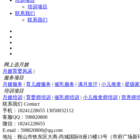
培训项目
培训项目
联系我们
联系我们
网上选月嫂
月嫂育婴风采
|
服务项目
月嫂服务
|
育儿嫂服务
|
催乳服务
|
满月发汗
|
小儿推拿
|
星级家
培训项目
月嫂培训
|
育婴师培训
|
催乳师培训
|
小儿推拿师培训
|
营养师
联系我们
Contact
手机：18241228655 13050032112
客服QQ：598820800
微信：18241228655
E-mail：598820800@qq.com
地址：鞍山市铁东区大商-尚城国际B座15楼13号（市府广场