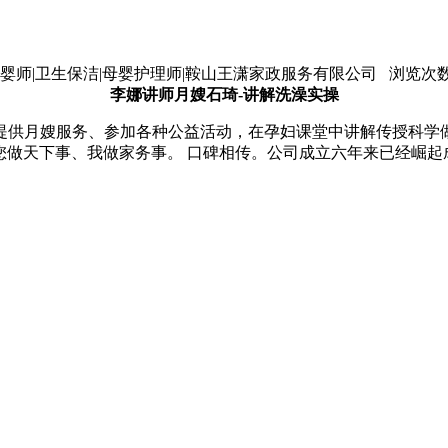
鞍山育婴师|卫生保洁|母婴护理师|鞍山王潇家政服务有限公司 浏览次数：
李娜讲师月嫂石琦-讲解洗澡实操
提供月嫂服务、参加各种公益活动，在孕妇课堂中讲解传授科学
-您做天下事、我做家务事。 口碑相传。公司成立六年来已经崛