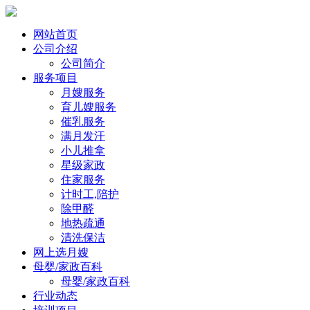
网站首页
公司介绍
公司简介
服务项目
月嫂服务
育儿嫂服务
催乳服务
满月发汗
小儿推拿
星级家政
住家服务
计时工,陪护
除甲醛
地热疏通
清洗保洁
网上选月嫂
母婴/家政百科
母婴/家政百科
行业动态