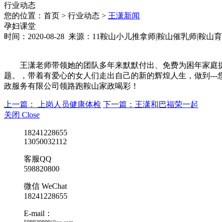
行业动态
您的位置：首页 > 行业动态 >
王潇新闻
孕妇课堂
时间：2020-08-28 来源：11鞍山小儿推拿师|鞍山催乳师|
王潇老师带领她的团队多年来默默付出、免费为困年家庭
题。，带着有爱心的女人们走出自己的新的辉煌人生，做到--
政服务有限公司领路跑鞍山家政喝彩！
上一篇： 上岗人员健康体检
下一篇：王潇和巴福荣一起
关闭 Close
18241228655
13050032112
客服QQ
598820800
微信 WeChat
18241228655
E-mail：