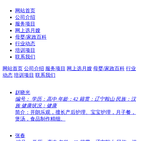
网站首页
公司介绍
服务项目
网上选月嫂
母婴/家政百科
行业动态
培训项目
联系我们
网站首页
公司介绍
服务项目
网上选月嫂
母婴/家政百科
行业
动态
培训项目
联系我们
赵晓光
编号：
学历：高中
年龄：42
籍贯：辽宁鞍山
民族：汉
族
健康状况：健康
简介：开朗乐观，擅长产后护理、宝宝护理，月子餐，
煲汤，食品制作精细。
张春